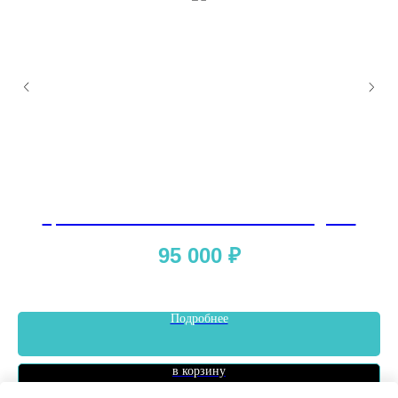
Цветная пленка Gliss Pro TPU olive green
95 000
₽
Подробнее
в корзину