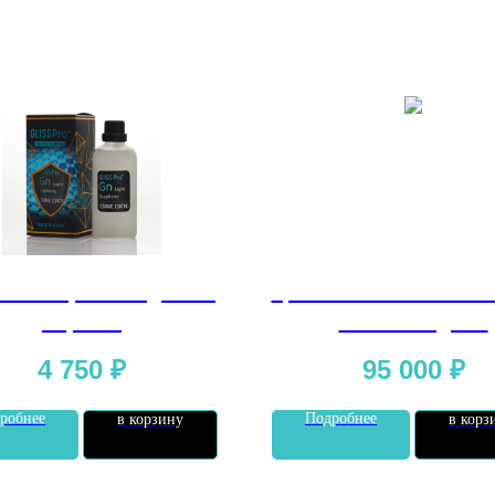
15м*1.52м. Срок службы до 5 лет.
 Pro Graphene Light 100
Цветная пленка Gliss P
мл, 1 шт
satin olive green
4 750
₽
95 000
₽
робнее
Подробнее
в корзину
в корз