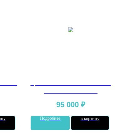
ro TPU
Цветная пленка Gliss Pro TPU
Diamond White Pink
95 000
₽
Подробнее
ину
в корзину