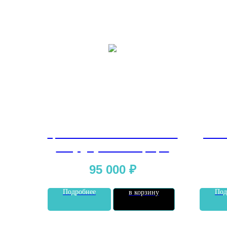
Цветная пленка Gliss Pro TPU
Gliss
fancy grayish charm purple
95 000
₽
Подробнее
Под
в корзину