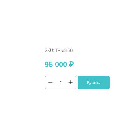
Цветная пленка Gliss Pro TPU colorf
SKU:
TPU3160
95 000
₽
Купить
Цветные защитные полиуретановые плен
защиты лакокрасочной поверхности ав
изменением цвета. Наша цветная пленк
обладает высокой прочностью на пробо
свойства, необходимые для качественн